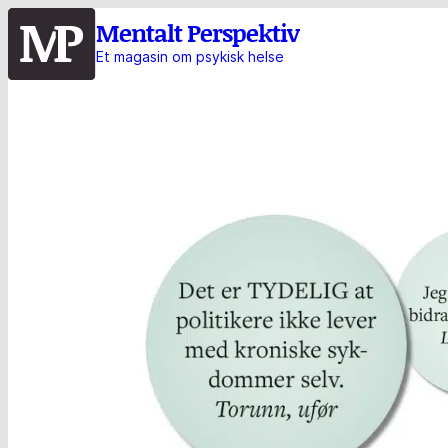
Hopp
Mentalt Perspektiv
til
Et magasin om psykisk helse
hovedinnhold