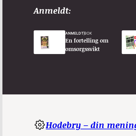
Anmeldt:
ANMELDT
BOK
En fortelling om
omsorgssvikt
Hodebry – din menin