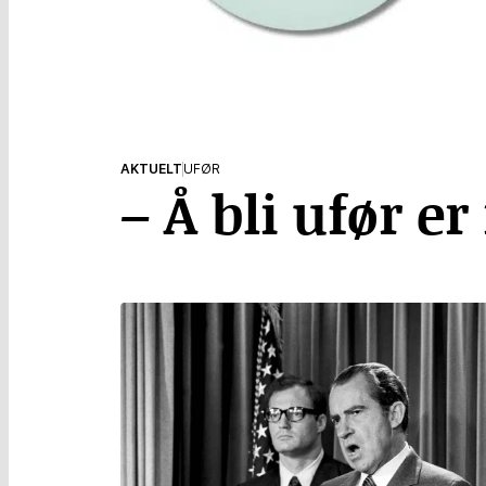
AKTUELT
UFØR
– Å bli ufør er