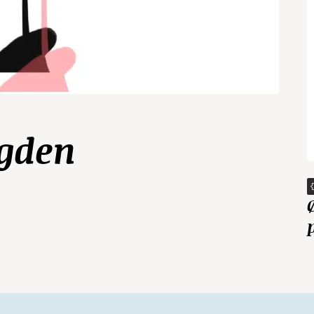
ygden