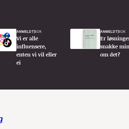
ANMELDT
BOK
ANMELDT
BOK
Vi er alle
Er løsninge
influensere,
snakke min
enten vi vil eller
om det?
ei
g