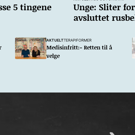
sse 5 tingene
Unge: Sliter fo
avsluttet rusb
AKTUELT
TERAPIFORMER
r
Medisinfritt:- Retten til å
velge