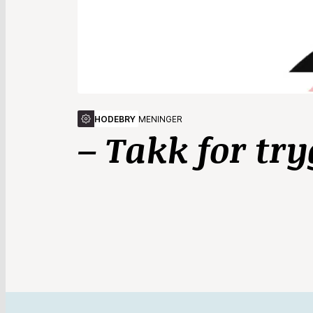
HODEBRY
MENINGER
– Takk for tr