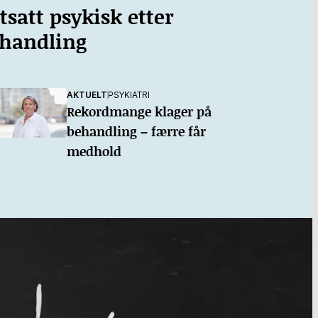
rtsatt psykisk etter
ehandling
AKTUELT
PSYKIATRI
Rekordmange klager på
behandling – færre får
medhold