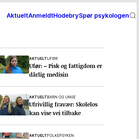
Aktuelt
Anmeldt
Hodebry
Spør psykologen
AKTUELT
UFØR
Ufør: – Pisk og fattigdom er
dårlig medisin
AKTUELT
BARN OG UNGE
Ufrivillig fravær: Skolelos
kan vise vei tilbake
AKTUELT
FOLKEPSYKEN