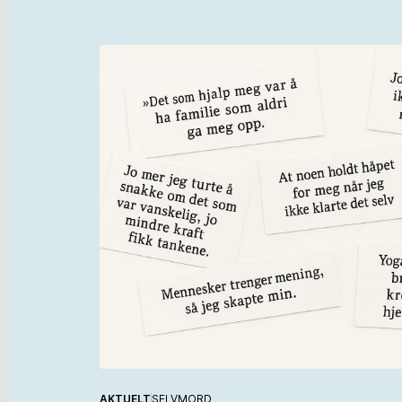
AKTUELT
SELVMORD