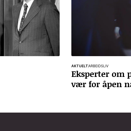
AKTUELT
ARBEIDSLIV
Eksperter om p
vær for åpen n