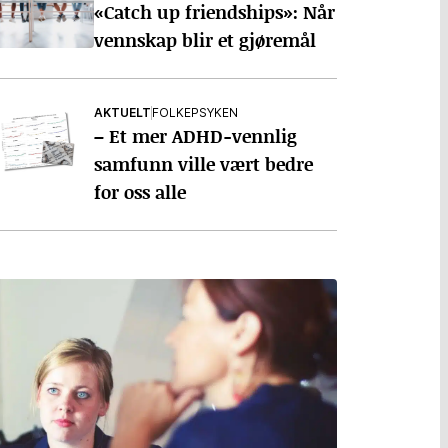
«Catch up friendships»: Når
vennskap blir et gjøremål
AKTUELT
FOLKEPSYKEN
– Et mer ADHD-vennlig
samfunn ville vært bedre
for oss alle