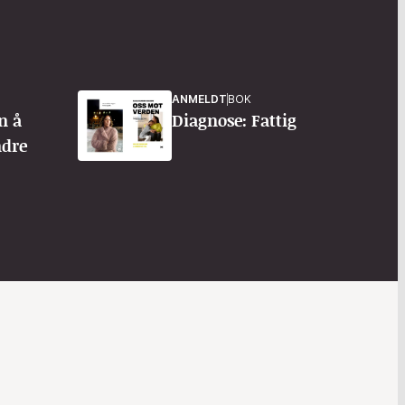
ANMELDT
BOK
n å
Diagnose: Fattig
dre