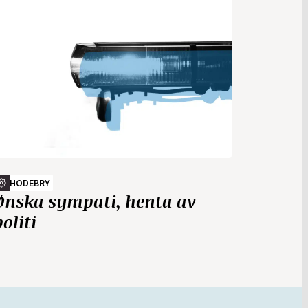
HODEBRY
Ønska sympati, henta av
politi