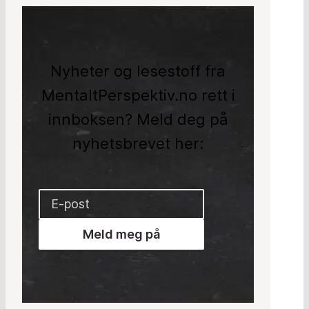
Nyheter og lesestoff fra
MentaltPerspektiv.no rett i
innboksen? Meld deg på
nyhetsbrevet her:
Meld meg på