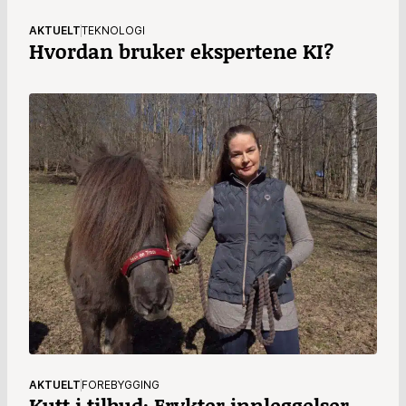
AKTUELT
TEKNOLOGI
Hvordan bruker ekspertene KI?
AKTUELT
FOREBYGGING
Kutt i tilbud: Frykter innleggelser