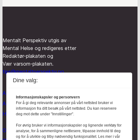
Mentalt Perspektiv utgis av
Mental Helse og redigeres etter
Redaktør-plakaten og
Vær varsom-plakaten.
tips@mentaltperspektiv.no
Dine valg:
Aktuelt
Informasjonskapsler og personvern
Anmeldt
For å gi deg relevante annonser på vårt nettsted bruker vi
informasjon fra ditt besøk på vårt nettsted. Du kan reservere
Hodebry
deg mot dette under "Innstillinger".
For øvrig bruker vi informasjonskapsler og lignende verktøy for
Om oss
analyse, for å sammenligne nettlesere, tilpasse innhold til deg
og for å utvikle og tilby nødvendig funksjonalitet. Les mer i vår