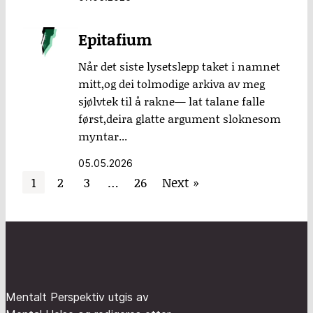
Epitafium
Når det siste lysetslepp taket i namnet
mitt,og dei tolmodige arkiva av meg
sjølvtek til å rakne— lat talane falle
først,deira glatte argument sloknesom
myntar...
05.05.2026
1
2
3
…
26
Next »
Mentalt Perspektiv utgis av