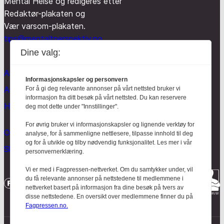
Mental Helse og redigeres etter
Redaktør-plakaten og
Vær varsom-plakaten.
tips@mentaltperspektiv.no
Dine valg:
Aktuelt
Informasjonskapsler og personvern
Anmeldt
For å gi deg relevante annonser på vårt nettsted bruker vi
informasjon fra ditt besøk på vårt nettsted. Du kan reservere
Hodebry
deg mot dette under "Innstillinger".
For øvrig bruker vi informasjonskapsler og lignende verktøy for
Om oss
analyse, for å sammenligne nettlesere, tilpasse innhold til deg
og for å utvikle og tilby nødvendig funksjonalitet. Les mer i vår
Skrive for Hodebry
personvernerklæring.
Vi er med i Fagpressen-nettverket. Om du samtykker under, vil
du få relevante annonser på nettstedene til medlemmene i
nettverket basert på informasjon fra dine besøk på tvers av
disse nettstedene. En oversikt over medlemmene finner du på
Fagpressen.no.