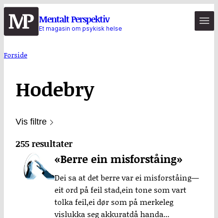
Hopp
Mentalt Perspektiv
til
Et magasin om psykisk helse
hovedinnhold
Forside
Hodebry
Vis filtre
255 resultater
«Berre ein misforståing»
Dei sa at det berre var ei misforståing—
eit ord på feil stad,ein tone som vart
tolka feil,ei dør som på merkeleg
vislukka seg akkuratdå handa...