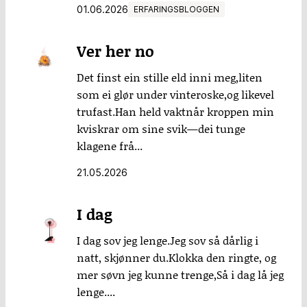
01.06.2026
ERFARINGSBLOGGEN
Ver her no
Det finst ein stille eld inni meg,liten
som ei glør under vinteroske,og likevel
trufast.Han held vaktnår kroppen min
kviskrar om sine svik—dei tunge
klagene frå...
21.05.2026
I dag
I dag sov jeg lenge.Jeg sov så dårlig i
natt, skjønner du.Klokka den ringte, og
mer søvn jeg kunne trenge,Så i dag lå jeg
lenge....