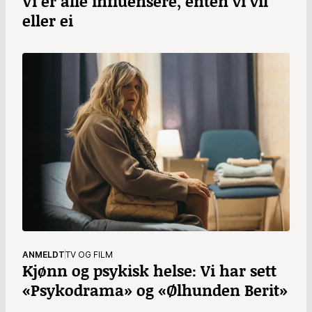
Vi er alle influensere, enten vi vil
eller ei
ANMELDT
TV OG FILM
Kjønn og psykisk helse: Vi har sett
«Psykodrama» og «Ølhunden Berit»