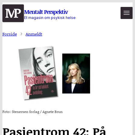
Hopp
Mentalt Perspektiv
til
Et magasin om psykisk helse
hovedinnhold
Forside
Anmeldt
Foto: Stenersen forlag / Agnete Brun
Pasientrom 42: På