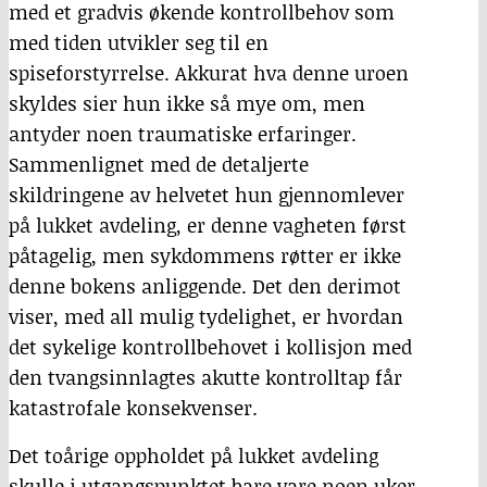
med et gradvis økende kontrollbehov som
med tiden utvikler seg til en
spiseforstyrrelse. Akkurat hva denne uroen
skyldes sier hun ikke så mye om, men
antyder noen traumatiske erfaringer.
Sammenlignet med de detaljerte
skildringene av helvetet hun gjennomlever
på lukket avdeling, er denne vagheten først
påtagelig, men sykdommens røtter er ikke
denne bokens anliggende. Det den derimot
viser, med all mulig tydelighet, er hvordan
det sykelige kontrollbehovet i kollisjon med
den tvangsinnlagtes akutte kontrolltap får
katastrofale konsekvenser.
Det toårige oppholdet på lukket avdeling
skulle i utgangspunktet bare vare noen uker.