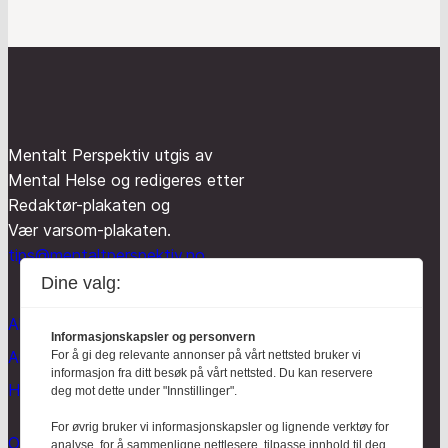
Mentalt Perspektiv utgis av
Mental Helse og redigeres etter
Redaktør-plakaten og
Vær varsom-plakaten.
tips@mentaltperspektiv.no
Dine valg:
Aktuelt
Informasjonskapsler og personvern
Anmeldt
For å gi deg relevante annonser på vårt nettsted bruker vi
informasjon fra ditt besøk på vårt nettsted. Du kan reservere
Hodebry
deg mot dette under "Innstillinger".
For øvrig bruker vi informasjonskapsler og lignende verktøy for
Om oss
analyse, for å sammenligne nettlesere, tilpasse innhold til deg