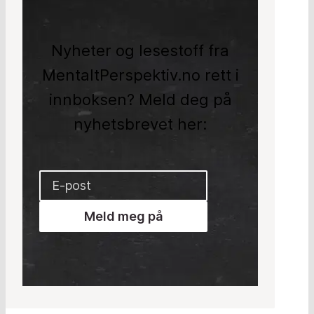
Nyheter og lesestoff fra
MentaltPerspektiv.no rett i
innboksen? Meld deg på
nyhetsbrevet her:
Meld meg på