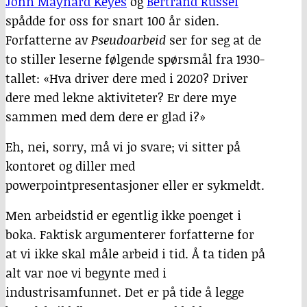
John Maynard Keyes
og
Bertrand Russel
spådde for oss for snart 100 år siden.
Forfatterne av
Pseudoarbeid
ser for seg at de
to stiller leserne følgende spørsmål fra 1930-
tallet: «Hva driver dere med i 2020? Driver
dere med lekne aktiviteter? Er dere mye
sammen med dem dere er glad i?»
Eh, nei, sorry, må vi jo svare; vi sitter på
kontoret og diller med
powerpointpresentasjoner eller er sykmeldt.
Men arbeidstid er egentlig ikke poenget i
boka. Faktisk argumenterer forfatterne for
at vi ikke skal måle arbeid i tid. Å ta tiden på
alt var noe vi begynte med i
industrisamfunnet. Det er på tide å legge