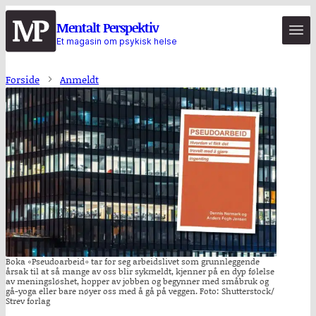
Hopp
Mentalt Perspektiv
til
Et magasin om psykisk helse
hovedinnhold
Forside
Anmeldt
Boka «Pseudoarbeid» tar for seg arbeidslivet som grunnleggende
årsak til at så mange av oss blir sykmeldt, kjenner på en dyp følelse
av meningsløshet, hopper av jobben og begynner med småbruk og
gå-yoga eller bare nøyer oss med å gå på veggen. Foto: Shutterstock/
Strev forlag