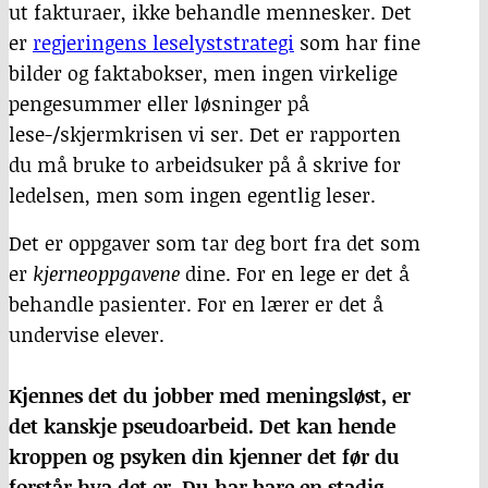
ut fakturaer, ikke behandle mennesker. Det
er
regjeringens leselyststrategi
som har fine
bilder og faktabokser, men ingen virkelige
pengesummer eller løsninger på
lese-/skjermkrisen vi ser. Det er rapporten
du må bruke to arbeidsuker på å skrive for
ledelsen, men som ingen egentlig leser.
Det er oppgaver som tar deg bort fra det som
er
kjerneoppgavene
dine. For en lege er det å
behandle pasienter. For en lærer er det å
undervise elever.
Kjennes det du jobber med meningsløst, er
det kanskje pseudoarbeid. Det kan hende
kroppen og psyken din kjenner det før du
forstår hva det er. Du har bare en stadig