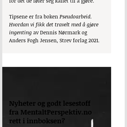
for det de føler seg kallet til å gjøre.
Tipsene er fra boken
Pseudoarbeid.
Hvordan vi fikk det travelt med å gjøre
ingenting
av Dennis Nørmark og
Anders Fogh Jensen, Strev forlag 2021.
Nyheter og godt lesestoff
fra MentaltPerspektiv.no
rett i innboksen?