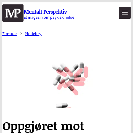
Hopp
Mentalt Perspektiv
til
Et magasin om psykisk helse
hovedinnhold
Forside
Hodebry
Oppgjøret mot