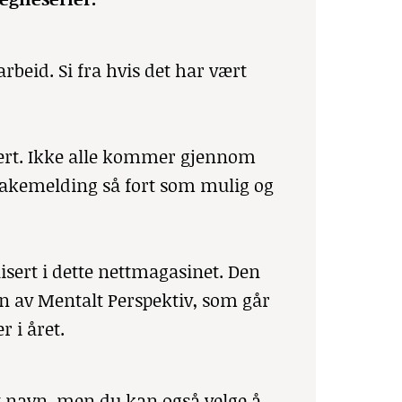
rbeid. Si fra hvis det har vært
rdert. Ikke alle kommer gjennom
ilbakemelding så fort som mulig og
isert i dette nettmagasinet. Den
ven av Mentalt Perspektiv, som går
 i året.
get navn, men du kan også velge å