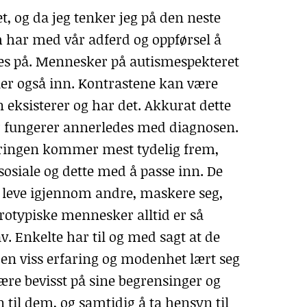
et, og da jeg tenker jeg på den neste
 har med vår adferd og oppførsel å
res på. Mennesker på autismespekteret
iller også inn. Kontrastene kan være
eksisterer og har det. Akkurat dette
r fungerer annerledes med diagnosen.
eringen kommer mest tydelig frem,
sosiale og dette med å passe inn. De
 leve igjennom andre, maskere seg,
rotypiske mennesker alltid er så
av. Enkelte har til og med sagt at de
en viss erfaring og modenhet lært seg
være bevisst på sine begrensinger og
n til dem, og samtidig å ta hensyn til