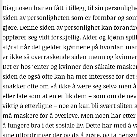
Diagnosen har en fått i tillegg til sin personligh
siden av personligheten som er formbar og som
gjøre. Denne siden av personlighet kan forand
oppfører seg vidt forskjellig. Alder og kjønn sp
størst når det gjelder kjønnene på hvordan man 
er ikke så overraskende siden menn og kvinne
Det er hos jenter og kvinner den såkalte mask
siden de også ofte kan ha mer interesse for det 
snakker ofte om «å ikke å være seg selv» men å
eller late som at en er lik dem – som om de nev
viktig å etterligne – noe en kan bli svært sliten 
må maskere for å overleve. Men noen har etter 
å fungere bra i det sosiale liv. Dette har med å 
sine utfordringer der og da å gjøre, og ta hensy