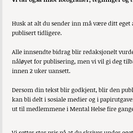
Husk at alt du sender inn må være ditt eget a
publisert tidligere.
Alle innsendte bidrag blir redaksjonelt vu
nåløyet for publisering, men vi vil gi deg t
innen 2 uker uansett.
Dersom din tekst blir godkjent, blir den publ
kan bli delt i sosiale medier og i papirutga
ut til medlemmene i Mental Helse fire ganger
Vi setter stor pris på at du skriver under e