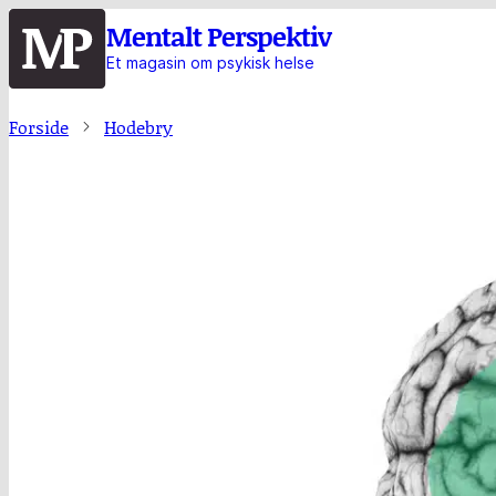
Hopp
Mentalt Perspektiv
til
Et magasin om psykisk helse
hovedinnhold
Forside
Hodebry