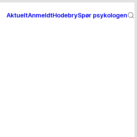
Aktuelt
Anmeldt
Hodebry
Spør psykologen