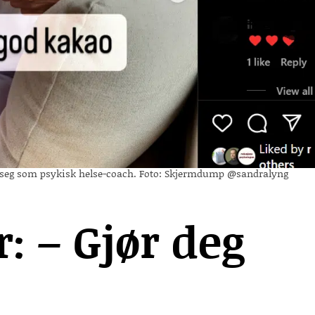
t seg som psykisk helse-coach. Foto: Skjermdump @sandralyng
: – Gjør deg