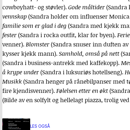
cowboyhatt- og støvler).
Gode måltider
(Sandra k
vennskap
(Sandra holder om influenser Monica N
familie som er glad i deg
(Sandra med kjekk mann
fester
(Sandra i rocka outfit, klar for byen).
Feri
venner).
Blomster
(Sandra snuser inn duften av
kysser kjekk mann).
Samhold, omså på nett
(Sa
(Sandra i business-antrekk med kaffekopp).
Mes
å krype under
(Sandra i luksuriøs hotellseng).
H
Musikk
(Sandra henger på rånebilpanser med tø
fire kjendisvenner).
Følelsen etter en økt
(Sandra 
(Bilde av en solfylt og hellelagt piazza, trolig ved
LES OGSÅ