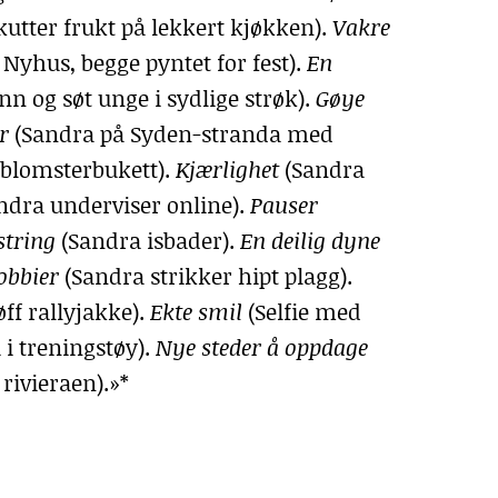
utter frukt på lekkert kjøkken).
Vakre
yhus, begge pyntet for fest).
En
 og søt unge i sydlige strøk).
Gøye
er
(Sandra på Syden-stranda med
 blomsterbukett).
Kjærlighet
(Sandra
ndra underviser online).
Pauser
tring
(Sandra isbader).
En deilig dyne
obbier
(Sandra strikker hipt plagg).
ff rallyjakke).
Ekte smil
(Selfie med
i treningstøy).
Nye steder å oppdage
 rivieraen).»*