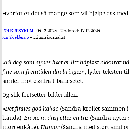
Hvorfor er det så mange som vil hjelpe oss med
FOLKEPSYKEN
04.12.2024
Updated: 17.12.2024
Ida Skjelderup
–
Frilansjournalist
«
Til deg som synes livet er litt håpløst akkurat n
fine som fremtiden din bringer
», lyder teksten 
smiler mot oss fra t-banesetet.
Og slik fortsetter bilderullen:
«
Det finnes god kakao
(Sandra krøllet sammen i
hånda).
En varm dusj etter en tur
(Sandra nyter s
morgenkåpe).
Humor
(Sandra med stort smil og