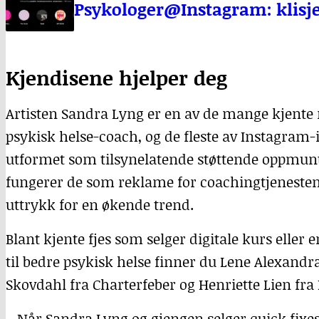
Psykologer@Instagram: klisjee
Kjendisene hjelper deg
Artisten Sandra Lyng er en av de mange kjent
psykisk helse-coach, og de fleste av Instagram-
utformet som tilsynelatende støttende oppmuntri
fungerer de som reklame for coachingtjenesten
uttrykk for en økende trend.
Blant kjente fjes som selger digitale kurs eller
til bedre psykisk helse finner du Lene Alexandra
Skovdahl fra Charterfeber og Henriette Lien fra 
– Når Sandra Lyng og gjengen selger quick fixes,