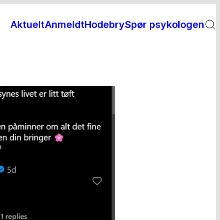
Aktuelt
Anmeldt
Hodebry
Spør psykologen