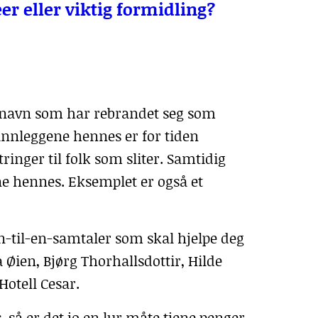
r eller viktig formidling?
e navn som har rebrandet seg som
innleggene hennes er for tiden
nger til folk som sliter. Samtidig
e hennes. Eksemplet er også et
 en-til-en-samtaler som skal hjelpe deg
 Øien, Bjørg Thorhallsdottir, Hilde
Hotell Cesar.
 så er det jo en lur måte tjene penger