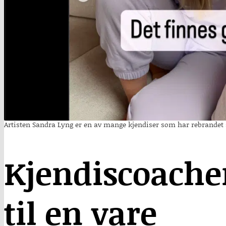
Artisten Sandra Lyng er en av mange kjendiser som har rebrande
Kjendiscoacher
til en vare