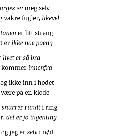
farges
av meg selv
g vakre fugler,
likevel
g
tonen
er litt streng
t er
ikke
noe poeng
r
livet er så bra
de kommer
innenfra
 og ikke inn i hodet
å være på en klode
m
snurrer rundt
i ring
r,
det er jo ingenting
, og jeg er
selv
i nød