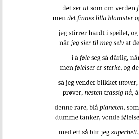
det
ser ut
som om verden
men
det finnes lilla blomster
o
jeg stirrer hardt i speilet, o
når
jeg sier til meg selv
at de
i å
føle
seg så dårlig, nå
men
følelser er sterke
, og 
så jeg vender blikket
utover
,
prøver,
nesten trassig nå
, 
denne rare, blå
planeten
, so
dumme tanker, vonde følelse
med ett så blir jeg
superhelt