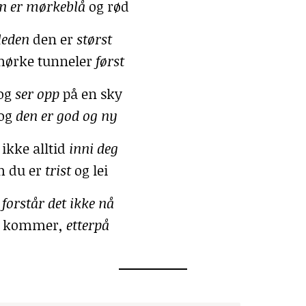
n er mørkeblå
og rød
leden
den er
størst
ørke tunneler
først
 og
ser opp
på en sky
 og
den er god og ny
ikke alltid
inni
deg
m du er
trist
og lei
 forstår det ikke nå
e kommer
, etterpå