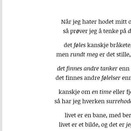
Når jeg hater hodet mitt 
så prøver jeg å tenke på
d
det
føles
kanskje bråkete
men
rundt meg
er det stille
det finnes andre tanker
enn 
det finnes andre
følelser
enn
kanskje om
en time
eller f
så har jeg hverken
surrehod
livet er en bane, med be
livet er et bilde, og det er
je