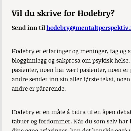
Vil du skrive for Hodebry?
Send inn til
hodebry@mentaltperspektiv.
Hodebry er erfaringer og meninger, fag og sy
blogginnlegg og sakprosa om psykisk helse.
pasienter, noen har vært pasienter, noen er 
andre sender inn sin aller første tekst, noe
andre er pårørende.
Hodebry
er en måte å bidra til en åpen debatt
tabuer og fordommer. Når du som selv har k
dine egne erfaringer, kan det kanskje også v