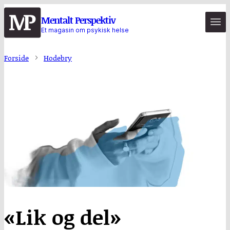
Hopp
Mentalt Perspektiv
til
Et magasin om psykisk helse
hovedinnhold
Forside
Hodebry
«Lik og del»