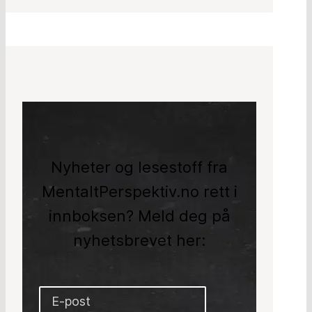
Nyheter og lesestoff fra
MentaltPerspektiv.no rett i
innboksen? Meld deg på
nyhetsbrevet her: