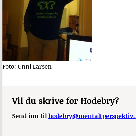
Foto: Unni Larsen
Vil du skrive for Hodebry?
Send inn til
hodebry@mentaltperspektiv.