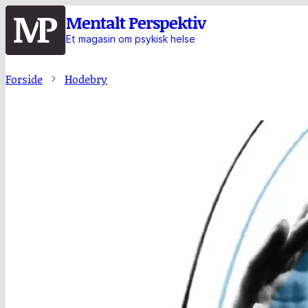
Hopp
Mentalt Perspektiv
til
Et magasin om psykisk helse
hovedinnhold
Forside
Hodebry