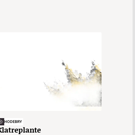
HODEBRY
Klatreplante