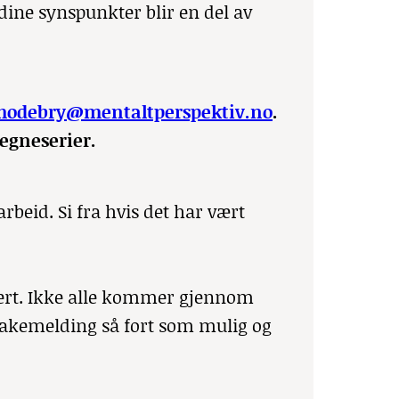
dine synspunkter blir en del av
hodebry@mentaltperspektiv.no
.
tegneserier.
rbeid. Si fra hvis det har vært
rdert. Ikke alle kommer gjennom
ilbakemelding så fort som mulig og