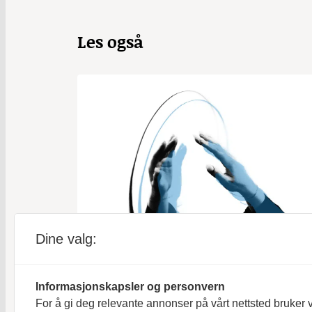
Les også
Dine valg:
HODEBRY
Informasjonskapsler og personvern
«Berre ein misforståing»
For å gi deg relevante annonser på vårt nettsted bruker v