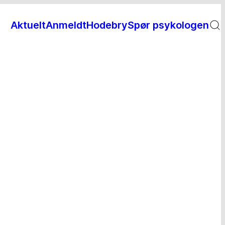
Aktuelt
Anmeldt
Hodebry
Spør psykologen