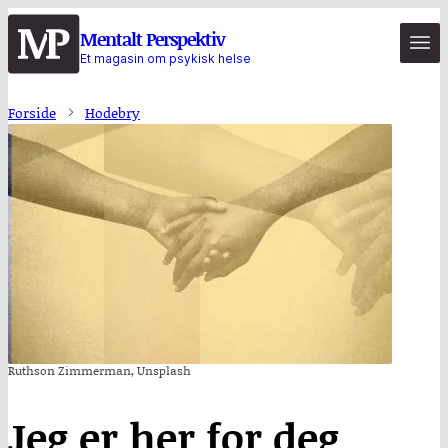
Hopp
Mentalt Perspektiv
til
Et magasin om psykisk helse
hovedinnhold
Forside
Hodebry
Ruthson Zimmerman, Unsplash
Jeg er her for deg