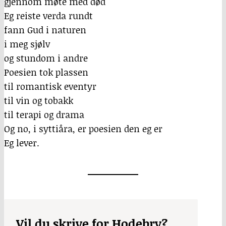
gjennom møte med død
Eg reiste verda rundt
fann Gud i naturen
i meg sjølv
og stundom i andre
Poesien tok plassen
til romantisk eventyr
til vin og tobakk
til terapi og drama
Og no, i syttiåra, er poesien den eg er
Eg lever.
Vil du skrive for Hodebry?