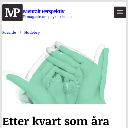
Hopp
Mentalt Perspektiv
til
Et magasin om psykisk helse
hovedinnhold
Forside
Hodebry
Etter kvart som åra