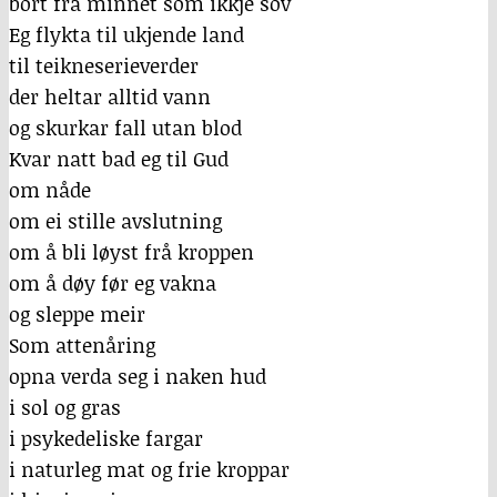
bort frå minnet som ikkje sov
Eg flykta til ukjende land
til teikneserieverder
der heltar alltid vann
og skurkar fall utan blod
Kvar natt bad eg til Gud
om nåde
om ei stille avslutning
om å bli løyst frå kroppen
om å døy før eg vakna
og sleppe meir
Som attenåring
opna verda seg i naken hud
i sol og gras
i psykedeliske fargar
i naturleg mat og frie kroppar