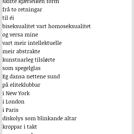
skifte kjærleiken form
frå to retningar
til éi
biseksualitet vart homoseksualitet
og versa mine
vart meir intellektuelle
meir abstrakte
kunstnarleg tilslørte
som spegelglas
Eg dansa nettene sund
på eliteklubbar
i New York
i London
i Paris
diskolys som blinkande altar
kroppar i takt