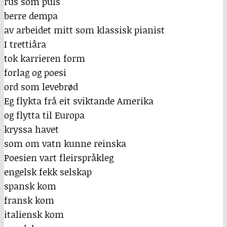
rus som puls
berre dempa
av arbeidet mitt som klassisk pianist
I trettiåra
tok karrieren form
forlag og poesi
ord som levebrød
Eg flykta frå eit sviktande Amerika
og flytta til Europa
kryssa havet
som om vatn kunne reinska
Poesien vart fleirspråkleg
engelsk fekk selskap
spansk kom
fransk kom
italiensk kom