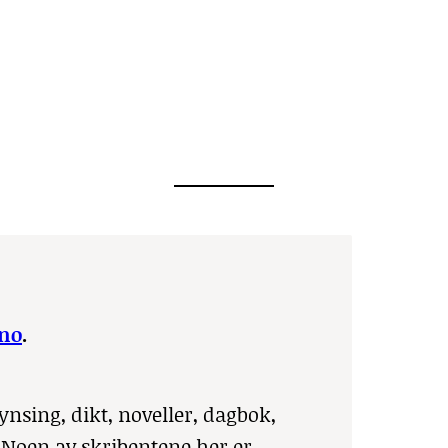
no
.
nsing, dikt, noveller, dagbok,
 Noen av skribentene her er