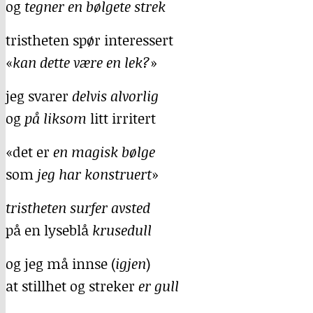
og
tegner en bølgete strek
tristheten spør interessert
«
kan dette være en lek?
»
jeg svarer
delvis alvorlig
og
på liksom
litt irritert
«det er
en magisk bølge
som
jeg har konstruert
»
tristheten surfer avsted
på en lyseblå
krusedull
og jeg må innse (
igjen
)
at stillhet og streker
er gull