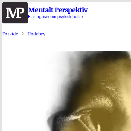
Hopp
Mentalt Perspektiv
til
Et magasin om psykisk helse
hovedinnhold
Forside
Hodebry