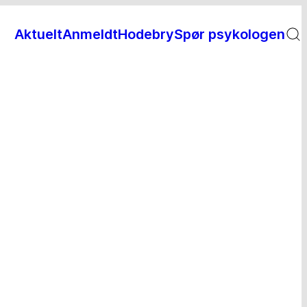
Aktuelt
Anmeldt
Hodebry
Spør psykologen