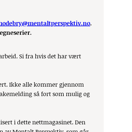
hodebry@mentaltperspektiv.no
.
tegneserier.
rbeid. Si fra hvis det har vært
rdert. Ikke alle kommer gjennom
ilbakemelding så fort som mulig og
isert i dette nettmagasinet. Den
ven av Mentalt Perspektiv, som går