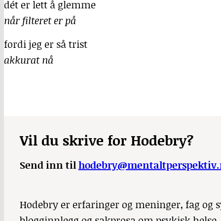
dét er lett å glemme
når filteret er på
fordi jeg er så trist
akkurat nå
Vil du skrive for Hodebry?
Send inn til
hodebry@mentaltperspektiv.
Hodebry er erfaringer og meninger, fag og sy
blogginnlegg og sakprosa om psykisk helse.