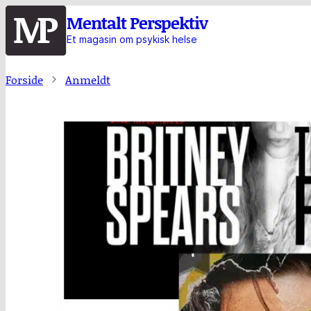
Hopp
Mentalt Perspektiv
til
Et magasin om psykisk helse
hovedinnhold
Forside
Anmeldt