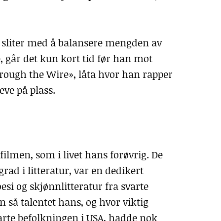
m sliter med å balansere mengden av
e, går det kun kort tid før han mot
Through the Wire», låta hvor han rapper
ve på plass.
ilmen, som i livet hans forøvrig. De
ad i litteratur, var en dedikert
oesi og skjønnlitteratur fra svarte
n så talentet hans, og hvor viktig
arte befolkningen i USA, hadde nok