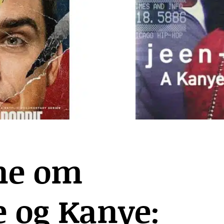
ne om
e og Kanye: