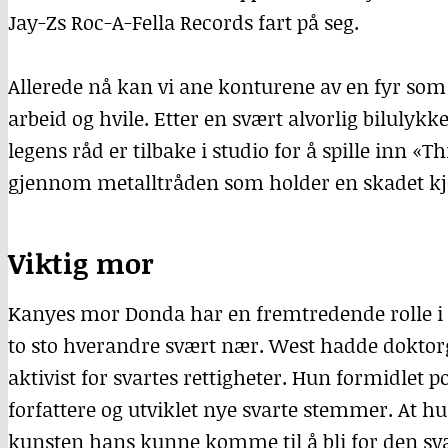
Jay-Zs Roc-A-Fella Records fart på seg.
Allerede nå kan vi ane konturene av en fyr so
arbeid og hvile. Etter en svært alvorlig bilulykk
legens råd er tilbake i studio for å spille inn «
gjennom metalltråden som holder en skadet kje
Viktig mor
Kanyes mor Donda har en fremtredende rolle i f
to sto hverandre svært nær. West hadde doktorgr
aktivist for svartes rettigheter. Hun formidlet p
forfattere og utviklet nye svarte stemmer. At hu
kunsten hans kunne komme til å bli for den sv