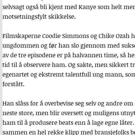
selvsagt også bli kjent med Kanye som helt m
motsetningsfylt skikkelse.
Filmskaperne Coodie Simmons og Chike Ozah h
ungdommen og før han slo gjennom med sukses
av de tre episodene er på halvannen time, så h
tid til å observere ham. Og sakte, men sikkert tr
egenartet og ekstremt talentfull ung mann, som 
forstått.
Han slåss for å overbevise seg selv og andre o
neste store, men blir oversett og muligens utnyt
ham til å produsere beats enn å lage egne låter.
sammen en hel rekke klipp med bransjefolks beg