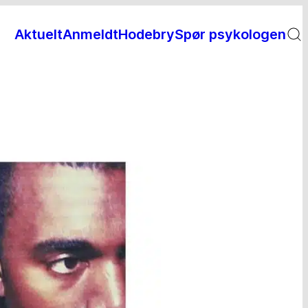
Aktuelt
Anmeldt
Hodebry
Spør psykologen