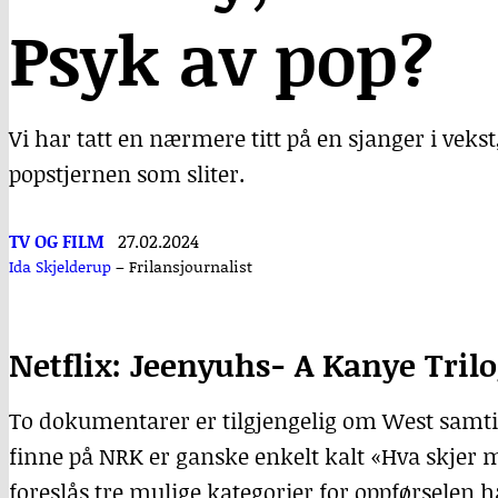
Psyk av pop?
Vi har tatt en nærmere titt på en sjanger i ve
popstjernen som sliter.
TV OG FILM
27.02.2024
Ida Skjelderup
–
Frilansjournalist
Netflix: Jeenyuhs- A Kanye Tril
To dokumentarer er tilgjengelig om West sam
finne på NRK er ganske enkelt kalt «Hva skjer m
foreslås tre mulige kategorier for oppførselen han