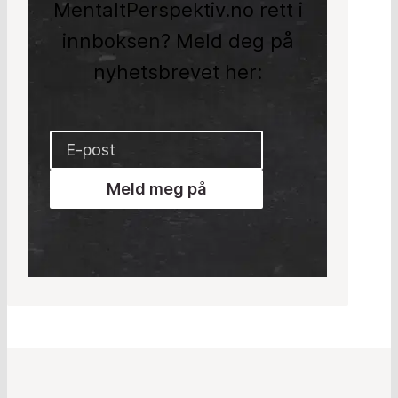
MentaltPerspektiv.no rett i
innboksen? Meld deg på
nyhetsbrevet her:
Meld meg på