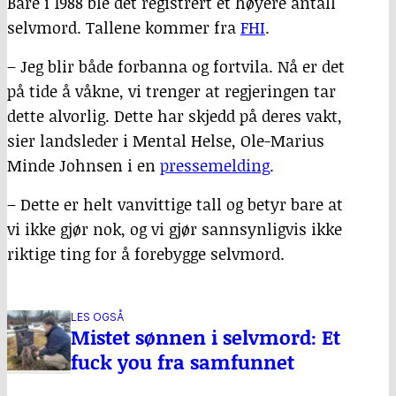
Bare i 1988 ble det registrert et høyere antall
selvmord. Tallene kommer fra
FHI
.
– Jeg blir både forbanna og fortvila. Nå er det
på tide å våkne, vi trenger at regjeringen tar
dette alvorlig. Dette har skjedd på deres vakt,
sier landsleder i Mental Helse, Ole-Marius
Minde Johnsen i en
pressemelding
.
– Dette er helt vanvittige tall og betyr bare at
vi ikke gjør nok, og vi gjør sannsynligvis ikke
riktige ting for å forebygge selvmord.
LES OGSÅ
Mistet sønnen i selvmord: Et
fuck you fra samfunnet