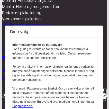
Mentalt Perspektiv utgis av
Mental Helse og redigeres etter
Redaktør-plakaten og
Vær varsom-plakaten.
tips@mentaltperspektiv.no
Dine valg:
Aktuelt
Informasjonskapsler og personvern
Anmeldt
For å gi deg relevante annonser på vårt nettsted bruker vi
informasjon fra ditt besøk på vårt nettsted. Du kan reservere
Hodebry
deg mot dette under "Innstillinger".
For øvrig bruker vi informasjonskapsler og lignende verktøy for
Om oss
analyse, for å sammenligne nettlesere, tilpasse innhold til deg
og for å utvikle og tilby nødvendig funksjonalitet. Les mer i vår
Skrive for Hodebry
personvernerklæring.
Vi er med i Fagpressen-nettverket. Om du samtykker under, vil
du få relevante annonser på nettstedene til medlemmene i
nettverket basert på informasjon fra dine besøk på tvers av
disse nettstedene. En oversikt over medlemmene finner du på
Fagpressen.no.