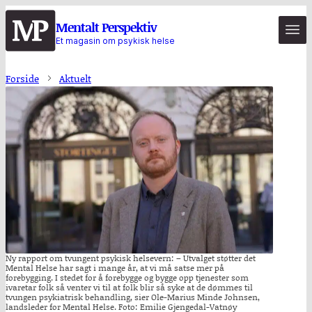
Hopp
Mentalt Perspektiv
til
Et magasin om psykisk helse
hovedinnhold
Forside
Aktuelt
Ny rapport om tvungent psykisk helsevern: – Utvalget støtter det
Mental Helse har sagt i mange år, at vi må satse mer på
forebygging. I stedet for å forebygge og bygge opp tjenester som
ivaretar folk så venter vi til at folk blir så syke at de dømmes til
tvungen psykiatrisk behandling, sier Ole-Marius Minde Johnsen,
landsleder for Mental Helse. Foto: Emilie Gjengedal-Vatnøy