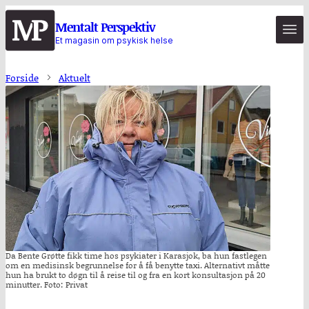
Hopp
Mentalt Perspektiv
til
Et magasin om psykisk helse
hovedinnhold
Forside
Aktuelt
Da Bente Grøtte fikk time hos psykiater i Karasjok, ba hun fastlegen
om en medisinsk begrunnelse for å få benytte taxi. Alternativt måtte
hun ha brukt to døgn til å reise til og fra en kort konsultasjon på 20
minutter. Foto: Privat