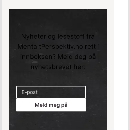
Nyheter og lesestoff fra
MentaltPerspektiv.no rett i
innboksen? Meld deg på
nyhetsbrevet her:
Meld meg på