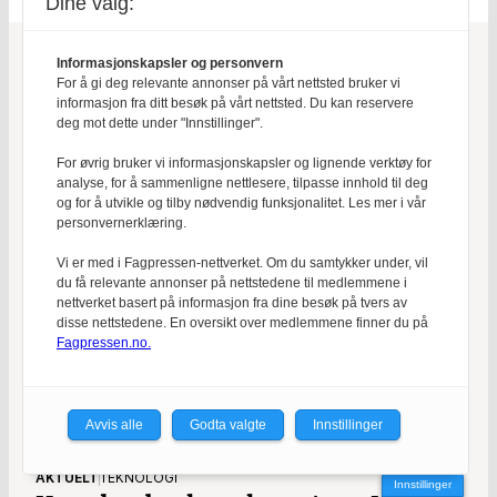
Dine valg:
Informasjonskapsler og personvern
For å gi deg relevante annonser på vårt nettsted bruker vi
Les også
informasjon fra ditt besøk på vårt nettsted. Du kan reservere
deg mot dette under "Innstillinger".
For øvrig bruker vi informasjonskapsler og lignende verktøy for
analyse, for å sammenligne nettlesere, tilpasse innhold til deg
og for å utvikle og tilby nødvendig funksjonalitet. Les mer i vår
personvernerklæring.
Vi er med i Fagpressen-nettverket. Om du samtykker under, vil
du få relevante annonser på nettstedene til medlemmene i
nettverket basert på informasjon fra dine besøk på tvers av
disse nettstedene. En oversikt over medlemmene finner du på
Fagpressen.no.
Avvis alle
Godta valgte
Innstillinger
AKTUELT
TEKNOLOGI
Innstillinger