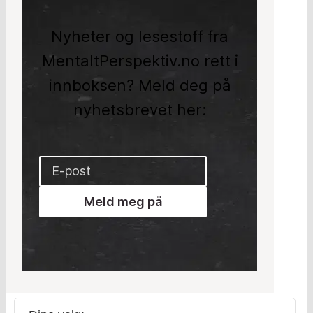
Nyheter og lesestoff fra
MentaltPerspektiv.no rett i
innboksen? Meld deg på
nyhetsbrevet her:
Meld meg på