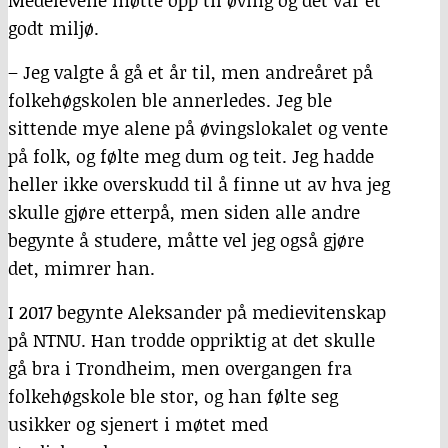
Medelevene møtte opp til øving og det var et
godt miljø.
– Jeg valgte å gå et år til, men andreåret på
folkehøgskolen ble annerledes. Jeg ble
sittende mye alene på øvingslokalet og vente
på folk, og følte meg dum og teit. Jeg hadde
heller ikke overskudd til å finne ut av hva jeg
skulle gjøre etterpå, men siden alle andre
begynte å studere, måtte vel jeg også gjøre
det, mimrer han.
I 2017 begynte Aleksander på medievitenskap
på NTNU. Han trodde oppriktig at det skulle
gå bra i Trondheim, men overgangen fra
folkehøgskole ble stor, og han følte seg
usikker og sjenert i møtet med