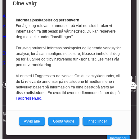
Dine valg:
Aktuelt
Informasjonskapsler og personvern
Anmeldt
For å gi deg relevante annonser på vårt nettsted bruker vi
informasjon fra ditt besøk på vårt nettsted. Du kan reservere
Hodebry
deg mot dette under "Innstillinger".
For øvrig bruker vi informasjonskapsler og lignende verktøy for
Om oss
analyse, for å sammenligne nettlesere, tilpasse innhold til deg
og for å utvikle og tilby nødvendig funksjonalitet. Les mer i vår
Skrive for Hodebry
personvernerklæring.
Vi er med i Fagpressen-nettverket. Om du samtykker under, vil
du få relevante annonser på nettstedene til medlemmene i
nettverket basert på informasjon fra dine besøk på tvers av
disse nettstedene. En oversikt over medlemmene finner du på
Fagpressen.no.
© Mentalt Perspektiv 2023
Ansvarlig redaktør:
Nanna Baldersheim
Avvis alle
Godta valgte
Innstillinger
Innstillinger