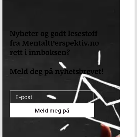
Nyheter og godt lesestoff
fra MentaltPerspektiv.no
rett i innboksen?
Meld deg på nyhetsbrevet!
Meld meg på