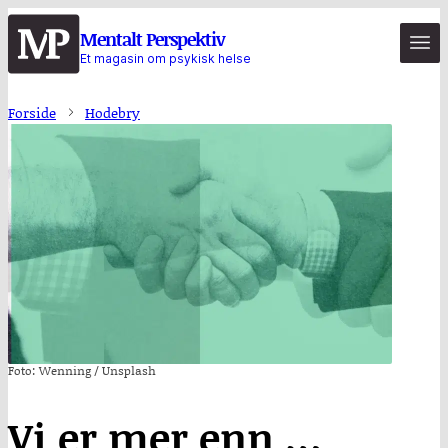
Hopp
Mentalt Perspektiv
til
Et magasin om psykisk helse
hovedinnhold
Forside
Hodebry
Foto: Wenning / Unsplash
Vi er mer enn …