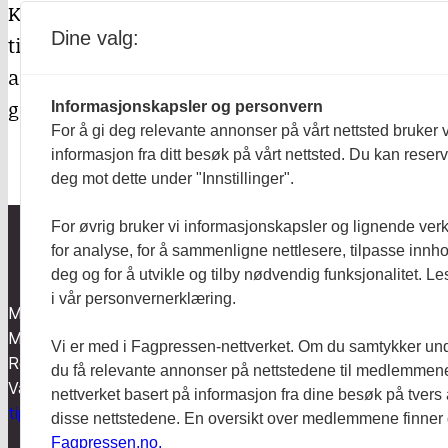
Kanskje du kjenner et barn som trenger det kje
Dine valg:
til å ta imot alt som skjer rundt dem? Kanskje d
alt som skjer, men ikke har ordene for det? De
grunner. Ta vare på dem i ferietider der ikke al
Informasjonskapsler og personvern
For å gi deg relevante annonser på vårt nettsted bruker v
informasjon fra ditt besøk på vårt nettsted. Du kan reser
deg mot dette under "Innstillinger".
For øvrig bruker vi informasjonskapsler og lignende ver
for analyse, for å sammenligne nettlesere, tilpasse innhol
deg og for å utvikle og tilby nødvendig funksjonalitet. L
Aktuelt
i vår personvernerklæring.
Mentalt Perspektiv utgis av
Anmeldt
Mental Helse og redigeres etter
Vi er med i Fagpressen-nettverket. Om du samtykker unde
Redaktør-plakaten og
Hodebry
du få relevante annonser på nettstedene til medlemmene
Vær varsom-plakaten.
nettverket basert på informasjon fra dine besøk på tvers
tips@mentaltperspektiv.no
disse nettstedene. En oversikt over medlemmene finner
Fagpressen.no.