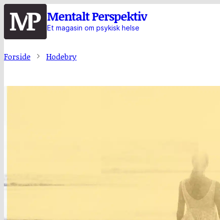
Hopp
Mentalt Perspektiv
til
Et magasin om psykisk helse
hovedinnhold
Forside
Hodebry