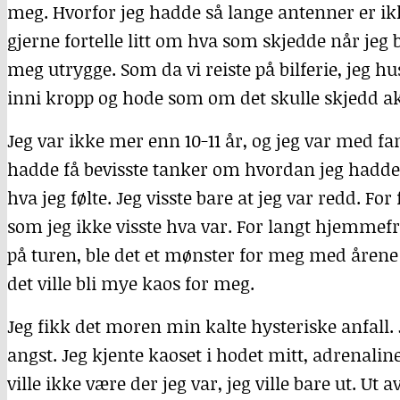
meg. Hvorfor jeg hadde så lange antenner er ikk
gjerne fortelle litt om hva som skjedde når jeg b
meg utrygge. Som da vi reiste på bilferie, jeg h
inni kropp og hode som om det skulle skjedd a
Jeg var ikke mer enn 10-11 år, og jeg var med fa
hadde få bevisste tanker om hvordan jeg hadde d
hva jeg følte. Jeg visste bare at jeg var redd. For
som jeg ikke visste hva var. For langt hjemmefr
på turen, ble det et mønster for meg med årene o
det ville bli mye kaos for meg.
Jeg fikk det moren min kalte hysteriske anfall. Je
angst. Jeg kjente kaoset i hodet mitt, adrenali
ville ikke være der jeg var, jeg ville bare ut. U