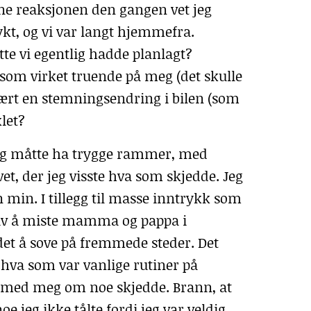
enne reaksjonen den gangen vet jeg
ykt, og vi var langt hjemmefra.
tte vi egentlig hadde planlagt?
 som virket truende på meg (det skulle
 vært en stemningsendring i bilen (som
klet?
 Jeg måtte ha trygge rammer, med
t, der jeg visste hva som skjedde. Jeg
min. I tillegg til masse inntrykk som
en av å miste mamma og pappa i
et å sove på fremmede steder. Det
ke hva som var vanlige rutiner på
e med meg om noe skjedde. Brann, at
 jeg ikke tålte fordi jeg var veldig