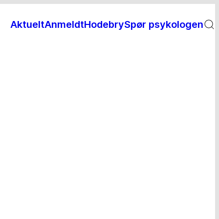
Aktuelt
Anmeldt
Hodebry
Spør psykologen