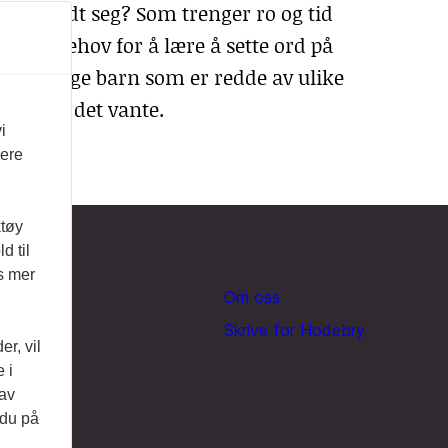
nte rundt seg? Som trenger ro og tid
e har behov for å lære å sette ord på
t er mange barn som er redde av ulike
t er som det vante.
i
vere
ktøy
d til
es mer
Om oss
Skrive for Hodebry
r, vil
 i
 av
 du på