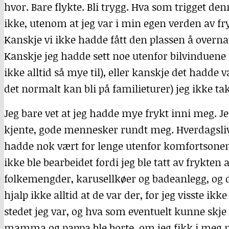
hvor. Bare flykte. Bli trygg. Hva som trigget d
ikke, utenom at jeg var i min egen verden av fr
Kanskje vi ikke hadde fått den plassen å overna
Kanskje jeg hadde sett noe utenfor bilvinduene
ikke alltid så mye til), eller kanskje det hadde
det normalt kan bli på familieturer) jeg ikke ta
Jeg bare vet at jeg hadde mye frykt inni meg.
kjente, gode mennesker rundt meg. Hverdagslive
hadde nok vært for lenge utenfor komfortsonen 
ikke ble bearbeidet fordi jeg ble tatt av frykt
folkemengder, karusellkøer og badeanlegg, og d
hjalp ikke alltid at de var der, for jeg visste ik
stedet jeg var, og hva som eventuelt kunne skj
mamma og pappa ble borte, om jeg fikk i meg noe