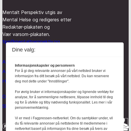
Mentalt Perspektiv utgis av
Mental Helse og redigeres etter
Redaktør-plakaten og
Vær varsom-plakaten.
tips@mentaltperspektiv.no
Dine valg:
Aktuelt
Informasjonskapsler og personvern
Anmeldt
For å gi deg relevante annonser på vårt nettsted bruker vi
informasjon fra ditt besøk på vårt nettsted. Du kan reservere
Hodebry
deg mot dette under "Innstillinger".
For øvrig bruker vi informasjonskapsler og lignende verktøy for
Om oss
analyse, for å sammenligne nettlesere, tilpasse innhold til deg
og for å utvikle og tilby nødvendig funksjonalitet. Les mer i vår
Skrive for Hodebry
personvernerklæring.
Vi er med i Fagpressen-nettverket. Om du samtykker under, vil
du få relevante annonser på nettstedene til medlemmene i
nettverket basert på informasjon fra dine besøk på tvers av