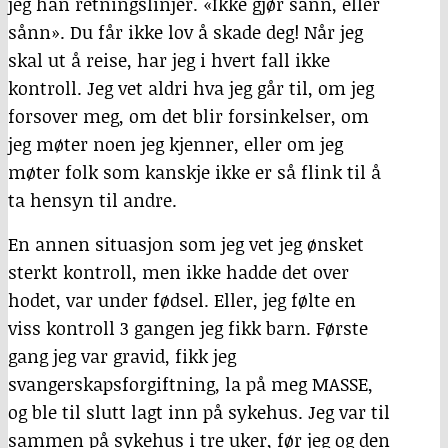
jeg han retningslinjer. «Ikke gjør sånn, eller
sånn». Du får ikke lov å skade deg! Når jeg
skal ut å reise, har jeg i hvert fall ikke
kontroll. Jeg vet aldri hva jeg går til, om jeg
forsover meg, om det blir forsinkelser, om
jeg møter noen jeg kjenner, eller om jeg
møter folk som kanskje ikke er så flink til å
ta hensyn til andre.
En annen situasjon som jeg vet jeg ønsket
sterkt kontroll, men ikke hadde det over
hodet, var under fødsel. Eller, jeg følte en
viss kontroll 3 gangen jeg fikk barn. Første
gang jeg var gravid, fikk jeg
svangerskapsforgiftning, la på meg
MASSE
,
og ble til slutt lagt inn på sykehus. Jeg var til
sammen på sykehus i tre uker, før jeg og den