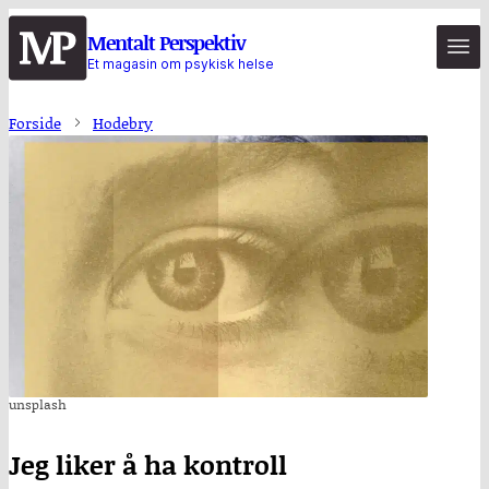
Hopp
Mentalt Perspektiv
til
Et magasin om psykisk helse
hovedinnhold
Forside
Hodebry
unsplash
Jeg liker å ha kontroll