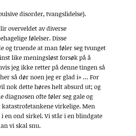
lsive disorder, tvangslidelse).
ir overveldet av diverse
hagelige følelser. Disse
e og truende at man føler seg tvunget
minst like meningsløst forsøk på å
hvis jeg ikke retter på denne tingen så
e her så dør noen jeg er glad i» … For
vil nok dette høres helt absurd ut; og
diagnosen ofte føler seg gale og
er katastrofetankene virkelige. Men
 i en ond sirkel. Vi står i en blindgate
an vi skal snu.