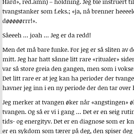
Hard», red.amn) – holdning. Jeg ble instruert t
tvangstanker som f.eks.; «ja, nå brenner heeee
døøøøørrr!».
Såeeeh … joah … Jeg er da redd!
Men det må bare funke. For jeg er så sliten av de
mitt. Jeg har hatt sånne litt rare «ritualer» sid
var så store greia den gangen, men som i voksen a
Det litt rare er at jeg kan ha perioder der tvan
havner jeg inn i en ny periode der den tar over
Jeg merker at tvangen øker når «angstingen» ø
tvangen. Og så er vi i gang … Det er en seig rutin
tids- og energityv. Det er en diagnose som er 
er en sykdom som tærer på deg, den spiser deg 