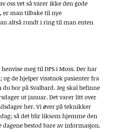
 av oss vet så varer ikke den gode
, er man tilbake til nye
an altså rundt i ring til man enten
å henvise meg til
DPS
i Moss. Der har
D
; og de hjelper visstnok pasienter fra
 du bor på Svalbard. Jeg skal befinne
dager ut januar. Det varer litt over
idsdager her. Vi øver på teknikker
erdag; så det blir liksom hjemme den
ste dagene bestod bare av informasjon.