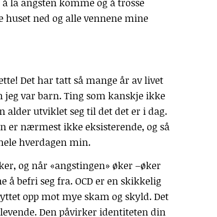
il å la angsten komme og å trosse
le huset ned og alle vennene mine
tte! Det har tatt så mange år av livet
en jeg var barn. Ting som kanskje ikke
lder utviklet seg til det det er i dag.
gen er nærmest ikke eksisterende, og så
 hele hverdagen min.
ker, og når «angstingen» øker –øker
e å befri seg fra.
OCD
er en skikkelig
knyttet opp mot mye skam og skyld. Det
levende. Den påvirker identiteten din