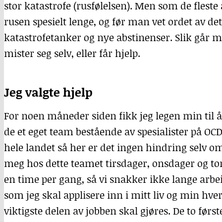
stor katastrofe (rusfølelsen). Men som de fleste
rusen spesielt lenge, og før man vet ordet av det
katastrofetanker og nye abstinenser. Slik går m
mister seg selv, eller får hjelp.
Jeg valgte hjelp
For noen måneder siden fikk jeg legen min til 
de et eget team bestående av spesialister på
OC
hele landet så her er det ingen hindring selv om
meg hos dette teamet tirsdager, onsdager og tors
en time per gang, så vi snakker ikke lange arbe
som jeg skal applisere inn i mitt liv og min hv
viktigste delen av jobben skal gjøres. De to før