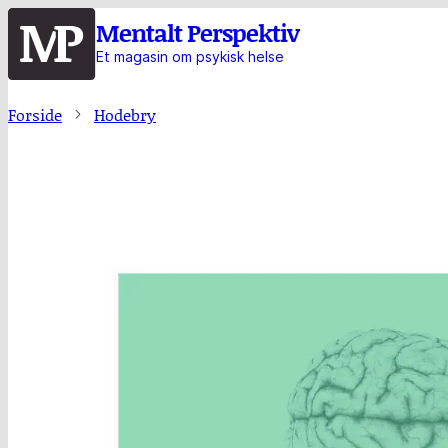
Hopp
Mentalt Perspektiv
til
Et magasin om psykisk helse
hovedinnhold
Forside
Hodebry