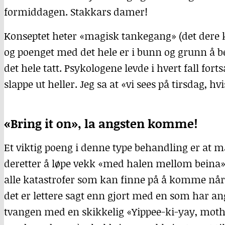
formiddagen. Stakkars damer!
Konseptet heter «magisk tankegang» (det dere k
og poenget med det hele er i bunn og grunn å be
det hele tatt. Psykologene levde i hvert fall fort
slappe ut heller. Jeg sa at «vi sees på tirsdag, hv
«Bring it on», la angsten komme!
Et viktig poeng i denne type behandling er at m
deretter å løpe vekk «med halen mellom beina».
alle katastrofer som kan finne på å komme når
det er lettere sagt enn gjort med en som har ang
tvangen med en skikkelig «Yippee-ki-yay, mother