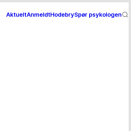
Aktuelt
Anmeldt
Hodebry
Spør psykologen