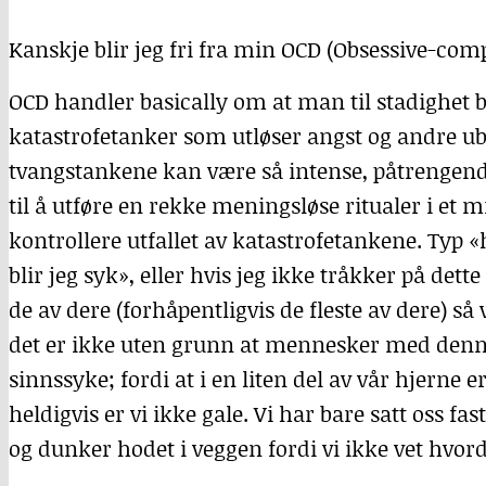
Kanskje blir jeg fri fra min
OCD
(Obsessive-compu
OCD
handler basically om at man til stadighet bl
katastrofetanker som utløser angst og andre ube
tvangstankene kan være så intense, påtrengend
til å utføre en rekke meningsløse ritualer i et 
kontrollere utfallet av katastrofetankene. Typ «
blir jeg syk», eller hvis jeg ikke tråkker på dett
de av dere (forhåpentligvis de fleste av dere) så 
det er ikke uten grunn at mennesker med denne 
sinnssyke; fordi at i en liten del av vår hjerne 
heldigvis er vi ikke gale. Vi har bare satt oss fast
og dunker hodet i veggen fordi vi ikke vet hvord