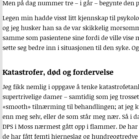
Men på dag nummer tre – i går – begynte den p
Legen min hadde visst litt kjennskap til psyko
og jeg husker han sa de var skikkelig morsomme 
samme som pasientene sine fordi de ville vise m
sette seg bedre inn i situasjonen til den syke. Og
Katastrofer, død og fordervelse
Jeg fikk nemlig i oppgave å tenke katastrofeta
supertrivelige damer – samtidig som jeg trosset 
«smooth» tilnærming til behandlingen; at jeg 
enn meg selv, eller de som står meg nær. Så i d
DPS
i Moss nærmest gått opp i flammer. De ha
de har fått femti hjerneslag og hundreogtredve in