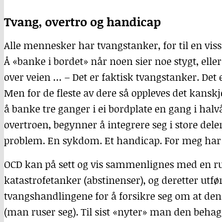
Tvang, overtro og handicap
Alle mennesker har tvangstanker, for til en viss
Å «banke i bordet» når noen sier noe stygt, eller å
over veien … – Det er faktisk tvangstanker. Det 
Men for de fleste av dere så oppleves det kansk
å banke tre ganger i ei bordplate en gang i halv
overtroen, begynner å integrere seg i store deler 
problem. En sykdom. Et handicap. For meg har 
OCD
kan på sett og vis sammenlignes med en ru
katastrofetanker (abstinenser), og deretter ut
tvangshandlingene for å forsikre seg om at den 
(man ruser seg). Til sist «nyter» man den behage