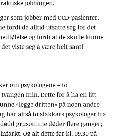
raktiske jobbingen.
loger som jobber med
OCD
-pasienter,
fordi de alltid utsatte seg for det
edfølelse og fordi at de skulle kunne
 det viste seg å være helt sant!
nker om psykologene – to
tvangen min. Dette for å ha en litt
kunne «legge dritten» på noen andre
ag har altså to stakkars psykologer fra
r dødd grusomme døder flere ganger;
farkt. Og alt dette før kl. 09.30 på