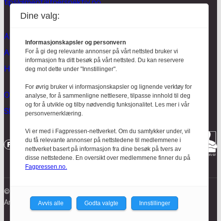
tips@mentaltperspektiv.no
Dine valg:
Aktuelt
Informasjonskapsler og personvern
Anmeldt
For å gi deg relevante annonser på vårt nettsted bruker vi
informasjon fra ditt besøk på vårt nettsted. Du kan reservere
Hodebry
deg mot dette under "Innstillinger".
For øvrig bruker vi informasjonskapsler og lignende verktøy for
Om oss
analyse, for å sammenligne nettlesere, tilpasse innhold til deg
og for å utvikle og tilby nødvendig funksjonalitet. Les mer i vår
Skrive for Hodebry
personvernerklæring.
Vi er med i Fagpressen-nettverket. Om du samtykker under, vil
du få relevante annonser på nettstedene til medlemmene i
nettverket basert på informasjon fra dine besøk på tvers av
disse nettstedene. En oversikt over medlemmene finner du på
Fagpressen.no.
© Mentalt Perspektiv 2023
Ansvarlig redaktør:
Nanna Baldersheim
Avvis alle
Godta valgte
Innstillinger