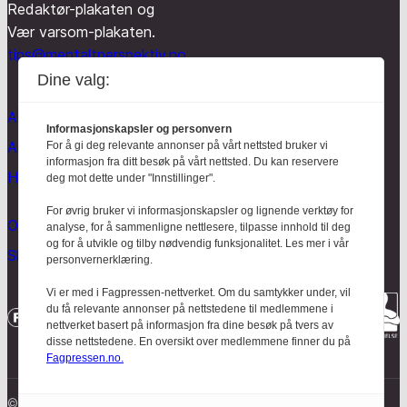
Redaktør-plakaten og
Vær varsom-plakaten.
tips@mentaltperspektiv.no
Dine valg:
Aktuelt
Informasjonskapsler og personvern
Anmeldt
For å gi deg relevante annonser på vårt nettsted bruker vi
informasjon fra ditt besøk på vårt nettsted. Du kan reservere
Hodebry
deg mot dette under "Innstillinger".
For øvrig bruker vi informasjonskapsler og lignende verktøy for
Om oss
analyse, for å sammenligne nettlesere, tilpasse innhold til deg
og for å utvikle og tilby nødvendig funksjonalitet. Les mer i vår
Skrive for Hodebry
personvernerklæring.
Vi er med i Fagpressen-nettverket. Om du samtykker under, vil
du få relevante annonser på nettstedene til medlemmene i
nettverket basert på informasjon fra dine besøk på tvers av
disse nettstedene. En oversikt over medlemmene finner du på
Fagpressen.no.
© Mentalt Perspektiv 2023