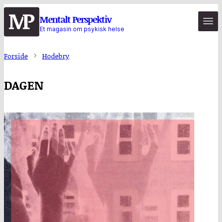
Hopp
Mentalt Perspektiv
til
Et magasin om psykisk helse
hovedinnhold
Forside
Hodebry
DAGEN