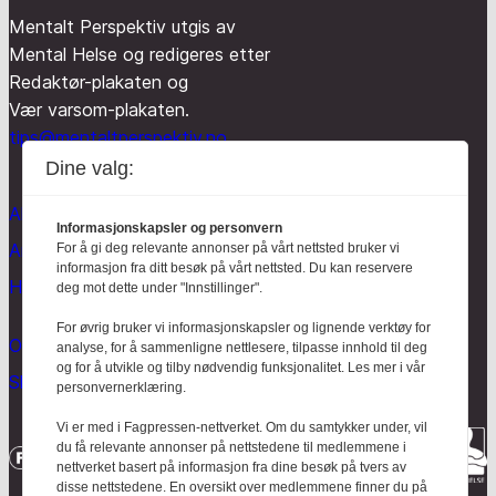
Mentalt Perspektiv utgis av
Mental Helse og redigeres etter
Redaktør-plakaten og
Vær varsom-plakaten.
tips@mentaltperspektiv.no
Dine valg:
Aktuelt
Informasjonskapsler og personvern
Anmeldt
For å gi deg relevante annonser på vårt nettsted bruker vi
informasjon fra ditt besøk på vårt nettsted. Du kan reservere
Hodebry
deg mot dette under "Innstillinger".
For øvrig bruker vi informasjonskapsler og lignende verktøy for
Om oss
analyse, for å sammenligne nettlesere, tilpasse innhold til deg
og for å utvikle og tilby nødvendig funksjonalitet. Les mer i vår
Skrive for Hodebry
personvernerklæring.
Vi er med i Fagpressen-nettverket. Om du samtykker under, vil
du få relevante annonser på nettstedene til medlemmene i
nettverket basert på informasjon fra dine besøk på tvers av
disse nettstedene. En oversikt over medlemmene finner du på