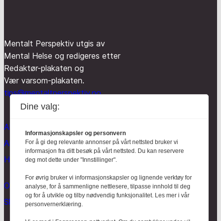
Mentalt Perspektiv utgis av
Mental Helse og redigeres etter
Redaktør-plakaten og
Vær varsom-plakaten.
tips@mentaltperspektiv.no
Dine valg:
Aktuelt
Informasjonskapsler og personvern
Anmeldt
For å gi deg relevante annonser på vårt nettsted bruker vi
informasjon fra ditt besøk på vårt nettsted. Du kan reservere
Hodebry
deg mot dette under "Innstillinger".
For øvrig bruker vi informasjonskapsler og lignende verktøy for
Om oss
analyse, for å sammenligne nettlesere, tilpasse innhold til deg
og for å utvikle og tilby nødvendig funksjonalitet. Les mer i vår
Skrive for Hodebry
personvernerklæring.