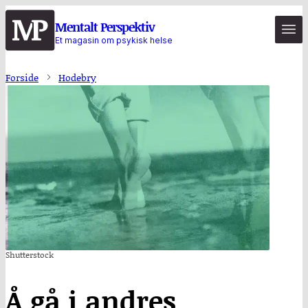
Hopp
Mentalt Perspektiv
til
Et magasin om psykisk helse
hovedinnhold
Forside
Hodebry
Shutterstock
Å gå i andres