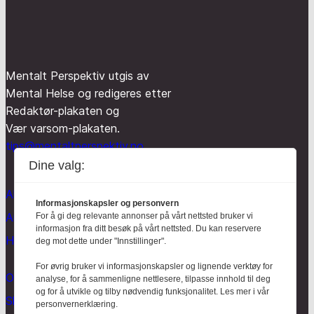
Mentalt Perspektiv utgis av
Mental Helse og redigeres etter
Redaktør-plakaten og
Vær varsom-plakaten.
tips@mentaltperspektiv.no
Dine valg:
Aktuelt
Informasjonskapsler og personvern
Anmeldt
For å gi deg relevante annonser på vårt nettsted bruker vi
informasjon fra ditt besøk på vårt nettsted. Du kan reservere
Hodebry
deg mot dette under "Innstillinger".
For øvrig bruker vi informasjonskapsler og lignende verktøy for
Om oss
analyse, for å sammenligne nettlesere, tilpasse innhold til deg
og for å utvikle og tilby nødvendig funksjonalitet. Les mer i vår
Skrive for Hodebry
personvernerklæring.