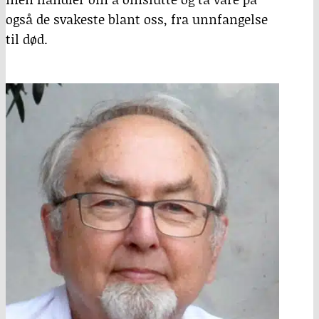
også de svakeste blant oss, fra unnfangelse
til død.