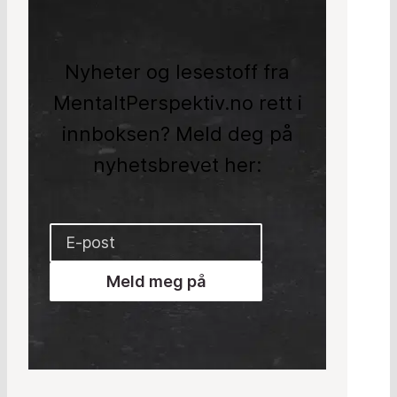
Nyheter og lesestoff fra
MentaltPerspektiv.no rett i
innboksen? Meld deg på
nyhetsbrevet her:
Meld meg på