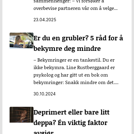
sammenhenger: – Vi forsøker å
overbevise partneren vår om å velge...
23.04.2025
Er du en grubler? 5 råd for å
bekymre deg mindre
– Bekymringer er en tankestil. Du er
ikke bekymra. Line Rustberggaard er
psykolog og har gitt ut en bok om
bekymringer: Snakk mindre om det....
30.10.2024
Deprimert eller bare litt
deppa? Én viktig faktor
avgjør