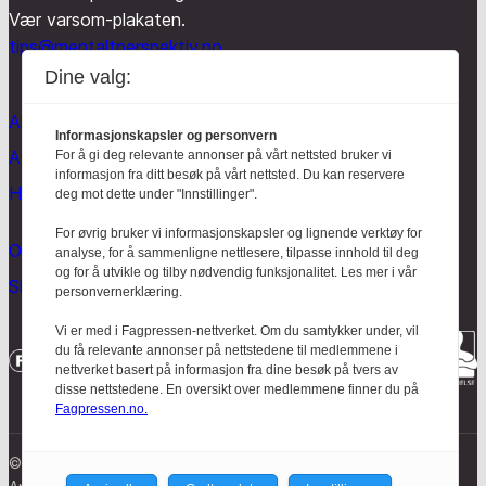
Vær varsom-plakaten.
tips@mentaltperspektiv.no
Dine valg:
Aktuelt
Informasjonskapsler og personvern
Anmeldt
For å gi deg relevante annonser på vårt nettsted bruker vi
informasjon fra ditt besøk på vårt nettsted. Du kan reservere
Hodebry
deg mot dette under "Innstillinger".
For øvrig bruker vi informasjonskapsler og lignende verktøy for
Om oss
analyse, for å sammenligne nettlesere, tilpasse innhold til deg
og for å utvikle og tilby nødvendig funksjonalitet. Les mer i vår
Skrive for Hodebry
personvernerklæring.
Vi er med i Fagpressen-nettverket. Om du samtykker under, vil
du få relevante annonser på nettstedene til medlemmene i
nettverket basert på informasjon fra dine besøk på tvers av
disse nettstedene. En oversikt over medlemmene finner du på
Fagpressen.no.
© Mentalt Perspektiv 2023