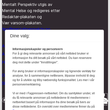
Mentalt Perspektiv utgis av
Mental Helse og redigeres etter
Redaktør-plakaten og
Vær varsom-plakaten.
tips@mentaltperspektiv.no
Dine valg:
Aktuelt
Informasjonskapsler og personvern
Anmeldt
For å gi deg relevante annonser på vårt nettsted bruker vi
informasjon fra ditt besøk på vårt nettsted. Du kan reservere
Hodebry
deg mot dette under "Innstillinger".
For øvrig bruker vi informasjonskapsler og lignende verktøy for
Om oss
analyse, for å sammenligne nettlesere, tilpasse innhold til deg
og for å utvikle og tilby nødvendig funksjonalitet. Les mer i vår
Skrive for Hodebry
personvernerklæring.
Vi er med i Fagpressen-nettverket. Om du samtykker under, vil
du få relevante annonser på nettstedene til medlemmene i
nettverket basert på informasjon fra dine besøk på tvers av
disse nettstedene. En oversikt over medlemmene finner du på