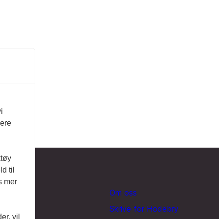
i
vere
ktøy
d til
es mer
Om oss
Skrive for Hodebry
r, vil