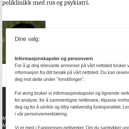
poliklinikk med rus og psykiatri.
Dine valg:
Informasjonskapsler og personvern
For å gi deg relevante annonser på vårt nettsted bruker v
informasjon fra ditt besøk på vårt nettsted. Du kan reser
deg mot dette under "Innstillinger".
For øvrig bruker vi informasjonskapsler og lignende ver
for analyse, for å sammenligne nettlesere, tilpasse innhol
deg og for å utvikle og tilby nødvendig funksjonalitet. L
Aktuelt
i vår personvernerklæring.
Mentalt Perspektiv utgis av
Anmeldt
Mental Helse og redigeres etter
Vi er med i Fagpressen-nettverket. Om du samtykker unde