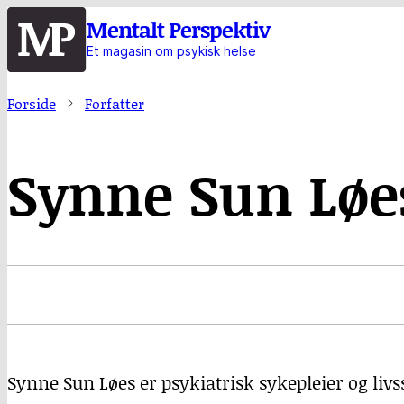
Hopp
Mentalt Perspektiv
til
Et magasin om psykisk helse
hovedinnhold
Forside
Forfatter
Synne Sun Løe
Synne Sun Løes er psykiatrisk sykepleier og liv