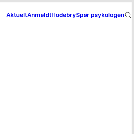
Aktuelt
Anmeldt
Hodebry
Spør psykologen