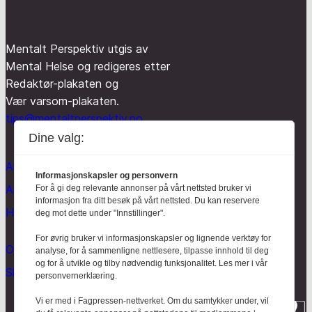
Mentalt Perspektiv utgis av
Mental Helse og redigeres etter
Redaktør-plakaten og
Vær varsom-plakaten.
tips@mentaltperspektiv.no
Dine valg:
Aktuelt
Informasjonskapsler og personvern
Anmeldt
For å gi deg relevante annonser på vårt nettsted bruker vi
informasjon fra ditt besøk på vårt nettsted. Du kan reservere
Hodebry
deg mot dette under "Innstillinger".
For øvrig bruker vi informasjonskapsler og lignende verktøy for
Om oss
analyse, for å sammenligne nettlesere, tilpasse innhold til deg
og for å utvikle og tilby nødvendig funksjonalitet. Les mer i vår
Skrive for Hodebry
personvernerklæring.
Vi er med i Fagpressen-nettverket. Om du samtykker under, vil