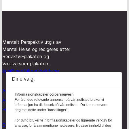
Mentalt Perspektiv utgis av
Mental Helse og redigeres etter
Redaktør-plakaten og
Vær varsom-plakaten.
tips@mentaltperspektiv.no
Dine valg:
Aktuelt
Informasjonskapsler og personvern
Anmeldt
For å gi deg relevante annonser på vårt nettsted bruker vi
informasjon fra ditt besøk på vårt nettsted. Du kan reservere
Hodebry
deg mot dette under "Innstillinger".
For øvrig bruker vi informasjonskapsler og lignende verktøy for
Om oss
analyse, for å sammenligne nettlesere, tilpasse innhold til deg