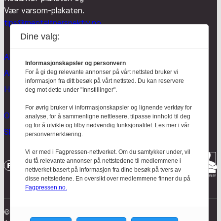
Vær varsom-plakaten.
tips@mentaltperspektiv.no
Dine valg:
Aktuelt
Informasjonskapsler og personvern
Anmeldt
For å gi deg relevante annonser på vårt nettsted bruker vi
informasjon fra ditt besøk på vårt nettsted. Du kan reservere
Hodebry
deg mot dette under "Innstillinger".
For øvrig bruker vi informasjonskapsler og lignende verktøy for
Om oss
analyse, for å sammenligne nettlesere, tilpasse innhold til deg
og for å utvikle og tilby nødvendig funksjonalitet. Les mer i vår
Skrive for Hodebry
personvernerklæring.
Vi er med i Fagpressen-nettverket. Om du samtykker under, vil
du få relevante annonser på nettstedene til medlemmene i
nettverket basert på informasjon fra dine besøk på tvers av
disse nettstedene. En oversikt over medlemmene finner du på
Fagpressen.no.
© Mentalt Perspektiv 2023