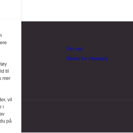
i
vere
Om oss
Skrive for Hodebry
ktøy
d til
es mer
r, vil
 i
 av
 du på