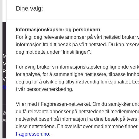
Dine valg:
Informasjonskapsler og personvern
For å gi deg relevante annonser på vårt nettsted bruker v
informasjon fra ditt besøk på vårt nettsted. Du kan reser
Aktuelt
deg mot dette under "Innstillinger".
Mentalt Perspektiv utgis av
Anmeldt
Mental Helse og redigeres etter
For øvrig bruker vi informasjonskapsler og lignende ver
Redaktør-plakaten og
Hodebry
for analyse, for å sammenligne nettlesere, tilpasse innhol
Vær varsom-plakaten.
deg og for å utvikle og tilby nødvendig funksjonalitet. L
tips@mentaltperspektiv.no
i vår personvernerklæring.
Vi er med i Fagpressen-nettverket. Om du samtykker unde
du få relevante annonser på nettstedene til medlemmene
© Mentalt Perspektiv 2023
nettverket basert på informasjon fra dine besøk på tvers
Ansvarlig redaktør:
Nanna Baldersheim
disse nettstedene. En oversikt over medlemmene finner
Fagpressen.no.