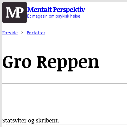
Hopp
Mentalt Perspektiv
til
Et magasin om psykisk helse
hovedinnhold
Forside
Forfatter
Gro Reppen
Statsviter og skribent.