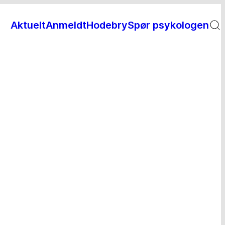
Aktuelt
Anmeldt
Hodebry
Spør psykologen