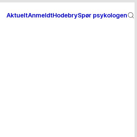
Aktuelt
Anmeldt
Hodebry
Spør psykologen