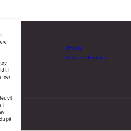
i
vere
Om oss
Skrive for Hodebry
ktøy
d til
es mer
r, vil
 i
 av
 du på