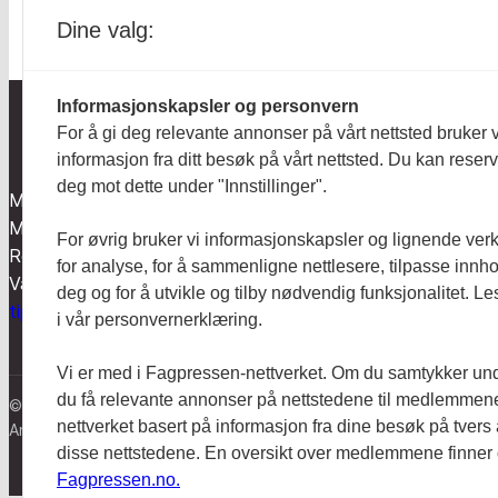
Dine valg:
Informasjonskapsler og personvern
For å gi deg relevante annonser på vårt nettsted bruker v
informasjon fra ditt besøk på vårt nettsted. Du kan reser
Aktuelt
deg mot dette under "Innstillinger".
Mentalt Perspektiv utgis av
Anmeldt
Mental Helse og redigeres etter
For øvrig bruker vi informasjonskapsler og lignende ver
Redaktør-plakaten og
Hodebry
for analyse, for å sammenligne nettlesere, tilpasse innhol
Vær varsom-plakaten.
deg og for å utvikle og tilby nødvendig funksjonalitet. L
tips@mentaltperspektiv.no
i vår personvernerklæring.
Vi er med i Fagpressen-nettverket. Om du samtykker unde
du få relevante annonser på nettstedene til medlemmene
© Mentalt Perspektiv 2023
nettverket basert på informasjon fra dine besøk på tvers
Ansvarlig redaktør:
Nanna Baldersheim
disse nettstedene. En oversikt over medlemmene finner
Fagpressen.no.