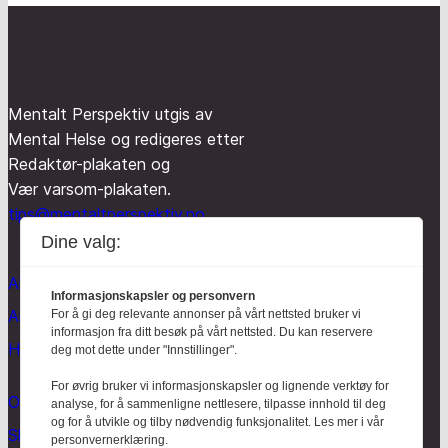
Mentalt Perspektiv utgis av
Mental Helse og redigeres etter
Redaktør-plakaten og
Vær varsom-plakaten.
tips@mentaltperspektiv.no
Dine valg:
Aktuelt
Informasjonskapsler og personvern
Anmeldt
For å gi deg relevante annonser på vårt nettsted bruker vi
informasjon fra ditt besøk på vårt nettsted. Du kan reservere
Hodebry
deg mot dette under "Innstillinger".
For øvrig bruker vi informasjonskapsler og lignende verktøy for
Om oss
analyse, for å sammenligne nettlesere, tilpasse innhold til deg
og for å utvikle og tilby nødvendig funksjonalitet. Les mer i vår
Skrive for Hodebry
personvernerklæring.