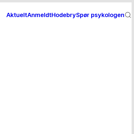
Aktuelt
Anmeldt
Hodebry
Spør psykologen