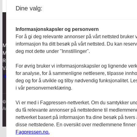
Dine valg:
Informasjonskapsler og personvern
For å gi deg relevante annonser på vårt nettsted bruker v
Aktuelt
informasjon fra ditt besøk på vårt nettsted. Du kan reser
Mentalt Perspektiv utgis av
Anmeldt
deg mot dette under "Innstillinger".
Mental Helse og redigeres etter
Redaktør-plakaten og
Hodebry
For øvrig bruker vi informasjonskapsler og lignende ver
Vær varsom-plakaten.
for analyse, for å sammenligne nettlesere, tilpasse innhol
tips@mentaltperspektiv.no
deg og for å utvikle og tilby nødvendig funksjonalitet. L
i vår personvernerklæring.
© Mentalt Perspektiv 2023
Vi er med i Fagpressen-nettverket. Om du samtykker unde
Ansvarlig redaktør:
Nanna Baldersheim
du få relevante annonser på nettstedene til medlemmene
nettverket basert på informasjon fra dine besøk på tvers
disse nettstedene. En oversikt over medlemmene finner
Fagpressen.no.