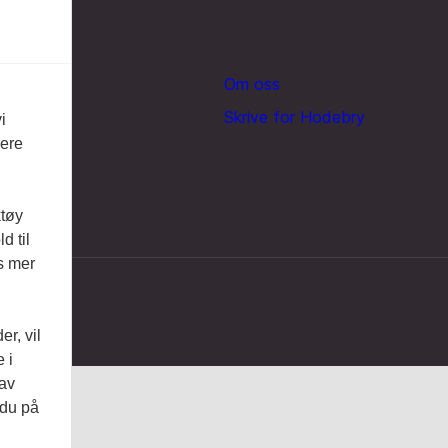
Om oss
Skrive for Hodebry
i
vere
ktøy
d til
es mer
r, vil
 i
 av
 du på