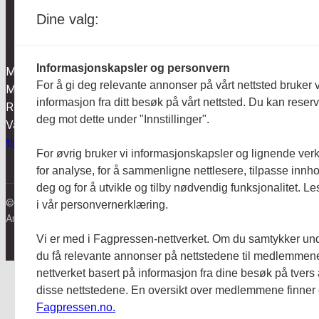
Dine valg:
Aktuelt
Informasjonskapsler og personvern
Mentalt Perspektiv utgis av
Anmeldt
For å gi deg relevante annonser på vårt nettsted bruker v
Mental Helse og redigeres etter
informasjon fra ditt besøk på vårt nettsted. Du kan reser
Redaktør-plakaten og
Hodebry
deg mot dette under "Innstillinger".
Vær varsom-plakaten.
tips@mentaltperspektiv.no
For øvrig bruker vi informasjonskapsler og lignende ver
for analyse, for å sammenligne nettlesere, tilpasse innhol
deg og for å utvikle og tilby nødvendig funksjonalitet. L
© Mentalt Perspektiv 2023
i vår personvernerklæring.
Ansvarlig redaktør:
Nanna Baldersheim
Vi er med i Fagpressen-nettverket. Om du samtykker unde
du få relevante annonser på nettstedene til medlemmene
nettverket basert på informasjon fra dine besøk på tvers
disse nettstedene. En oversikt over medlemmene finner
Fagpressen.no.