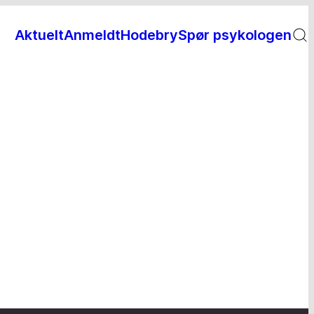
Aktuelt
Anmeldt
Hodebry
Spør psykologen