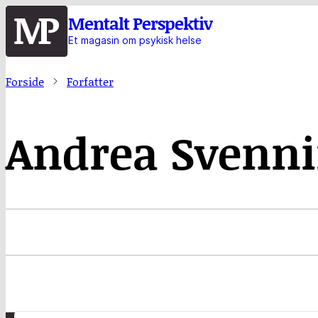
Hopp
Mentalt Perspektiv
til
Et magasin om psykisk helse
hovedinnhold
Forside
Forfatter
Andrea Svenni